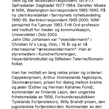
1966 og var Moskvakorrespondent 1975-77.
Sjefredaktør Dagbladet 1977-1984. Deretter tilbake
til NRK, Washington-korrespondent 1985-1990. På
ny utenriksredaktør i fjernsynets nyhetsavdeling
1990-95. Berlinkorrespondent 1995-2000. NRK-
pensjonist fra 1.januar 1983. Fritt Ord-professor
ved Institutt for medier og kommunikasjon,
Universitetet i Oslo 2003.
Jahn Otto Johansen var "viseoldermann" i
Christian IV`s Laug, Oslo, i 16 år og er nå
internasjonal "æresviseoldermann". Han er
styremedlem i Kunstnerforeningen,
Heyerdahlinstituttet og Stiftelsen Taterne/Romani-
folket.
Han har mottatt en lang rekke priser og ordener:
Cappelenprisen, Arthur Holmeslands fagbokpris,
Skomværprisen, prisen for dialog mellom kristne
og jøder (Esther og Herman Kahanes Fond),
kommandør av Finlands Lejon, den ungarske
frihetsmedalje av 1956, Forbundsrepublikken
Tysklands Fortjenstekors, Willy Brandt-prisen, den
jugoslaviske fortjensteorden. Kommandør av den