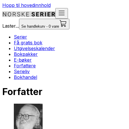
Hopp til hovedinnhold
Laster...
Se handlekurv - 0 vare
Serier
Få gratis bok
Utgivelseskalender
Bokpakker
E-bøker
Forfattere
Serieliv
Bokhandel
Forfatter