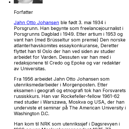
Forfatter
Jahn Otto Johansen
ble født 3. mai 1934 i
Porsgrunn. Han begynte som freelancejournalist i
Porsgrunns Dagblad i 1949. Etter artium i 1953 og
vant han (med Brüsseltur som premie) Den norske
atlanterhavskomites essaykonkuranse, Deretter
flyttet han til Oslo der han ved siden av studier
arbeidet for Varden. Dessuten var han med i
redaksjonene til Credo og Epoke og var redaktør
av Universitas.
Fra 1956 arbeidet Jahn Otto Johansen som
utenriksmedarbeider i Morgenposten. Etter
eksamen i geografi og etnografi tok han Forsvarets
russiskkurs. Han var Rockefeller-fellow 1961-62
med studier i Warszawa, Moskva og USA, der han
underviste et seminar på The American University i
Washington D.C.
Han kom til NRK som utenrikssjef i Dagsrevyen i