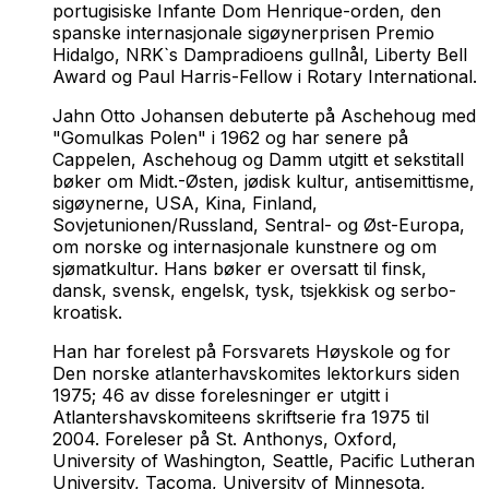
portugisiske Infante Dom Henrique-orden, den
spanske internasjonale sigøynerprisen Premio
Hidalgo, NRK`s Dampradioens gullnål, Liberty Bell
Award og Paul Harris-Fellow i Rotary International.
Jahn Otto Johansen debuterte på Aschehoug med
"Gomulkas Polen" i 1962 og har senere på
Cappelen, Aschehoug og Damm utgitt et sekstitall
bøker om Midt.-Østen, jødisk kultur, antisemittisme,
sigøynerne, USA, Kina, Finland,
Sovjetunionen/Russland, Sentral- og Øst-Europa,
om norske og internasjonale kunstnere og om
sjømatkultur. Hans bøker er oversatt til finsk,
dansk, svensk, engelsk, tysk, tsjekkisk og serbo-
kroatisk.
Han har forelest på Forsvarets Høyskole og for
Den norske atlanterhavskomites lektorkurs siden
1975; 46 av disse forelesninger er utgitt i
Atlantershavskomiteens skriftserie fra 1975 til
2004. Foreleser på St. Anthonys, Oxford,
University of Washington, Seattle, Pacific Lutheran
University, Tacoma, University of Minnesota,