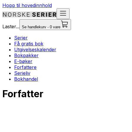
Hopp til hovedinnhold
Laster...
Se handlekurv - 0 vare
Serier
Få gratis bok
Utgivelseskalender
Bokpakker
E-bøker
Forfattere
Serieliv
Bokhandel
Forfatter