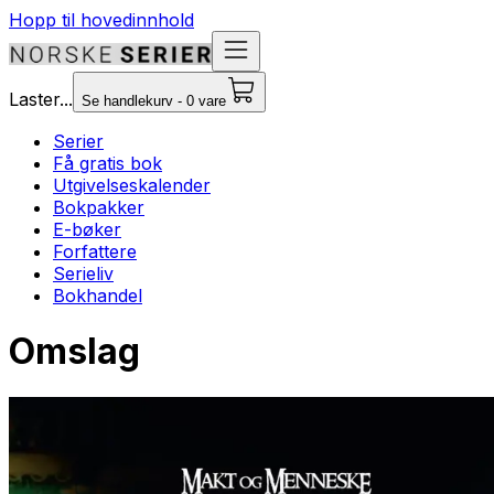
Hopp til hovedinnhold
Laster...
Se handlekurv - 0 vare
Serier
Få gratis bok
Utgivelseskalender
Bokpakker
E-bøker
Forfattere
Serieliv
Bokhandel
Omslag