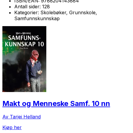
ISBN/EAN:
9788204143884
Antall sider:
128
Kategorier:
Skolebøker, Grunnskole,
Samfunnskunnskap
Makt og Menneske Samf. 10 nn
Av Tarjei Helland
Kjøp her