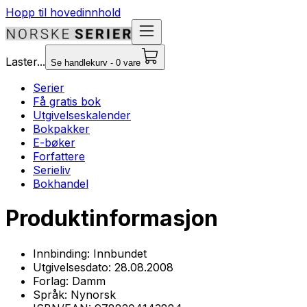
Hopp til hovedinnhold
Laster...
Se handlekurv - 0 vare
Serier
Få gratis bok
Utgivelseskalender
Bokpakker
E-bøker
Forfattere
Serieliv
Bokhandel
Produktinformasjon
Innbinding:
Innbundet
Utgivelsesdato:
28.08.2008
Forlag:
Damm
Språk:
Nynorsk