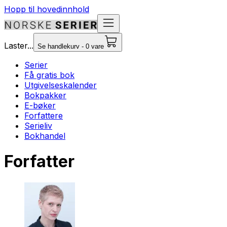
Hopp til hovedinnhold
Laster...
Se handlekurv - 0 vare
Serier
Få gratis bok
Utgivelseskalender
Bokpakker
E-bøker
Forfattere
Serieliv
Bokhandel
Forfatter