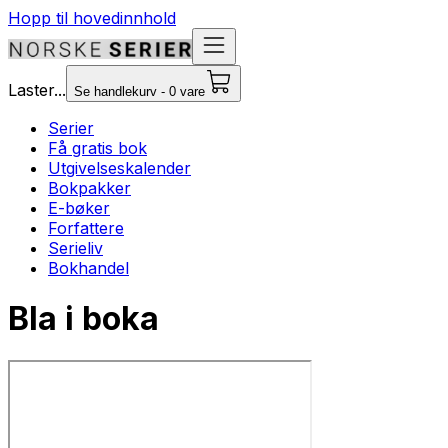
Hopp til hovedinnhold
Laster...
Se handlekurv - 0 vare
Serier
Få gratis bok
Utgivelseskalender
Bokpakker
E-bøker
Forfattere
Serieliv
Bokhandel
Bla i boka