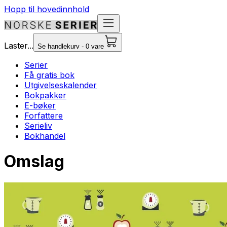
Hopp til hovedinnhold
Laster...
Se handlekurv - 0 vare
Serier
Få gratis bok
Utgivelseskalender
Bokpakker
E-bøker
Forfattere
Serieliv
Bokhandel
Omslag