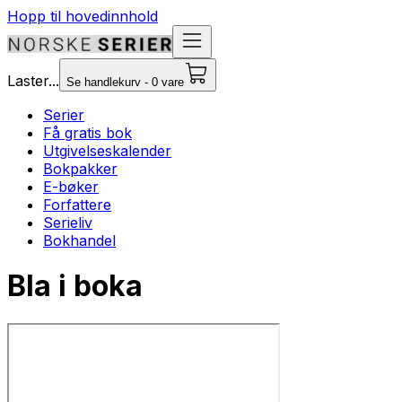
Hopp til hovedinnhold
Laster...
Se handlekurv - 0 vare
Serier
Få gratis bok
Utgivelseskalender
Bokpakker
E-bøker
Forfattere
Serieliv
Bokhandel
Bla i boka