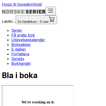
Hopp til hovedinnhold
Laster...
Se handlekurv - 0 vare
Serier
Få gratis bok
Utgivelseskalender
Bokpakker
E-bøker
Forfattere
Serieliv
Bokhandel
Bla i boka