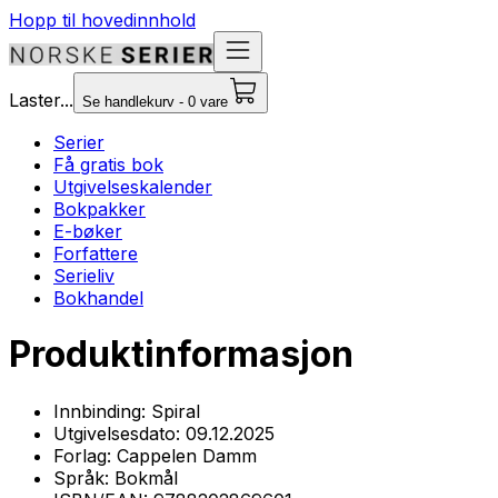
Hopp til hovedinnhold
Laster...
Se handlekurv - 0 vare
Serier
Få gratis bok
Utgivelseskalender
Bokpakker
E-bøker
Forfattere
Serieliv
Bokhandel
Produktinformasjon
Innbinding:
Spiral
Utgivelsesdato:
09.12.2025
Forlag:
Cappelen Damm
Språk:
Bokmål