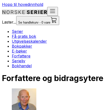
Hopp til hovedinnhold
Laster...
Se handlekurv - 0 vare
Serier
Få gratis bok
Utgivelseskalender
Bokpakker
E-bøker
Forfattere
Serieliv
Bokhandel
Forfattere og bidragsytere