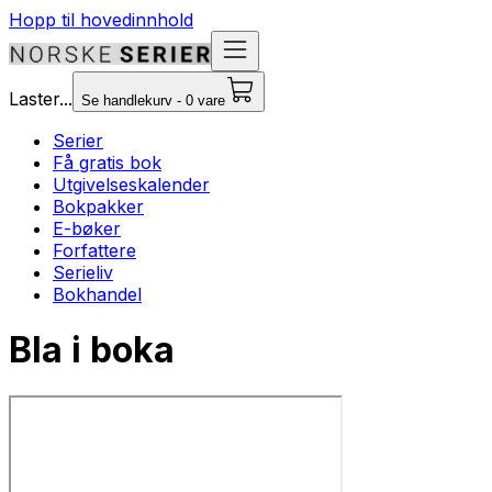
Hopp til hovedinnhold
Laster...
Se handlekurv - 0 vare
Serier
Få gratis bok
Utgivelseskalender
Bokpakker
E-bøker
Forfattere
Serieliv
Bokhandel
Bla i boka