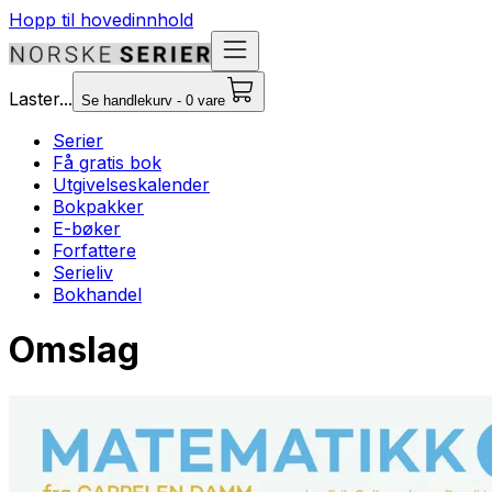
Hopp til hovedinnhold
Laster...
Se handlekurv - 0 vare
Serier
Få gratis bok
Utgivelseskalender
Bokpakker
E-bøker
Forfattere
Serieliv
Bokhandel
Omslag