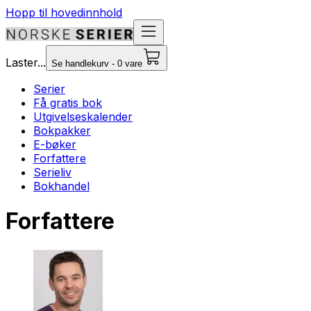
Hopp til hovedinnhold
Laster...
Se handlekurv - 0 vare
Serier
Få gratis bok
Utgivelseskalender
Bokpakker
E-bøker
Forfattere
Serieliv
Bokhandel
Forfattere