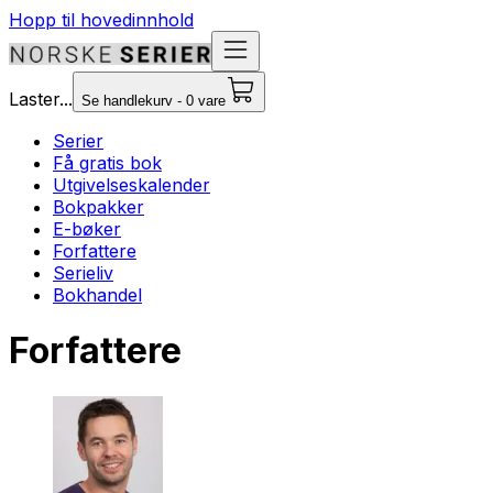
Hopp til hovedinnhold
Laster...
Se handlekurv - 0 vare
Serier
Få gratis bok
Utgivelseskalender
Bokpakker
E-bøker
Forfattere
Serieliv
Bokhandel
Forfattere