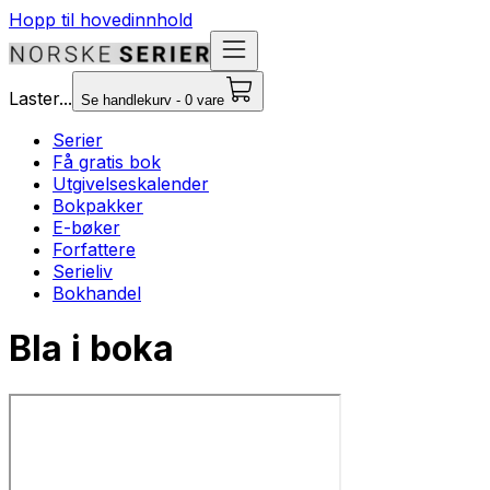
Hopp til hovedinnhold
Laster...
Se handlekurv - 0 vare
Serier
Få gratis bok
Utgivelseskalender
Bokpakker
E-bøker
Forfattere
Serieliv
Bokhandel
Bla i boka