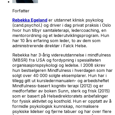
Forfatter
Rebekka Egeland
er utdannet klinisk psykolog
(cand.psychol.) og driver i dag privat praksis i Oslo
hvor hun tilbyr samtaleterapi, ledercoaching, en
mentorordning og et lederutviklingsprogram. Hun
har 10 års erfaring som leder, to av dem som
administrerende direktør i Falck Helse.
Rebekka har 3-årig videreutdannelse i mindfulness
(MBSR) fra USA og fordypning i spesialiteten
organisasjonspsykologi og ledelse. I 2008 skrev
hun bestselgeren
Mindfulness i hverdagen
som har
solgt over 40 000 solgte eksemplarer. Hun har i
tillegg gitt ut kursledermanualen- og arbeidsheftet
Mindfulness-basert kognitiv terapi
(2012) og er
medforfatter av boken
Sunn, sterk og frisk
(2015)
som er basert på Helsedirektoratets anbefalinger
for fysisk aktivitet og kosthold. Hun er opptatt av å
formidle psykologisk kunnskap, normalisere
psykiske lidelser og fjerne tabuer og har over flere