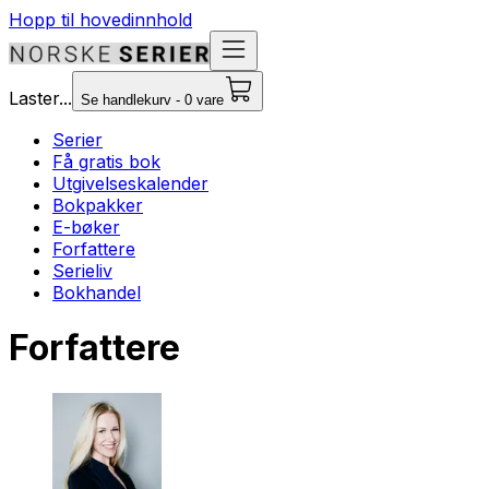
Hopp til hovedinnhold
Laster...
Se handlekurv - 0 vare
Serier
Få gratis bok
Utgivelseskalender
Bokpakker
E-bøker
Forfattere
Serieliv
Bokhandel
Forfattere