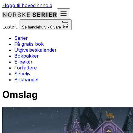
Hopp til hovedinnhold
Laster...
Se handlekurv - 0 vare
Serier
Få gratis bok
Utgivelseskalender
Bokpakker
E-bøker
Forfattere
Serieliv
Bokhandel
Omslag