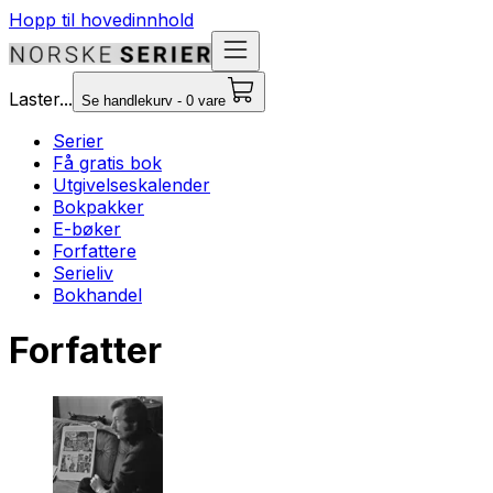
Hopp til hovedinnhold
Laster...
Se handlekurv - 0 vare
Serier
Få gratis bok
Utgivelseskalender
Bokpakker
E-bøker
Forfattere
Serieliv
Bokhandel
Forfatter