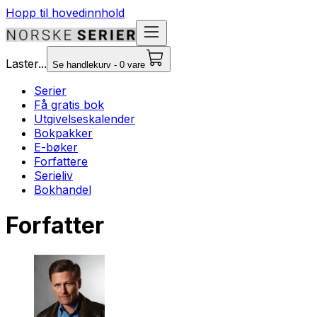
Hopp til hovedinnhold
Laster...
Se handlekurv - 0 vare
Serier
Få gratis bok
Utgivelseskalender
Bokpakker
E-bøker
Forfattere
Serieliv
Bokhandel
Forfatter