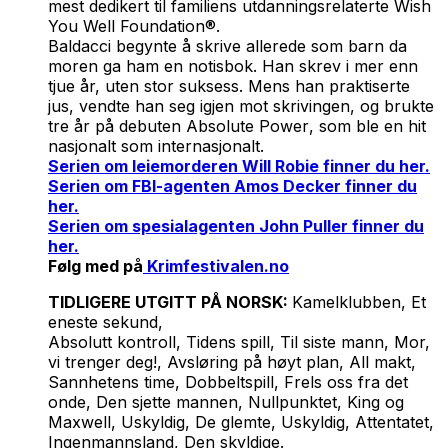
mest dedikert til familiens utdanningsrelaterte Wish
You Well Foundation®.
Baldacci begynte å skrive allerede som barn da
moren ga ham en notisbok. Han skrev i mer enn
tjue år, uten stor suksess. Mens han praktiserte
jus, vendte han seg igjen mot skrivingen, og brukte
tre år på debuten
Absolute Power
, som ble en hit
nasjonalt som internasjonalt.
Serien om leiemorderen Will Robie finner du her.
Serien om FBI-agenten Amos Decker finner du
her.
Serien om spesialagenten John Puller finner du
her.
Følg med på
Krimfestivalen.no
TIDLIGERE UTGITT PÅ NORSK:
Kamelklubben, Et
eneste sekund,
Absolutt kontroll, Tidens spill, Til siste mann, Mor,
vi trenger deg!, Avsløring på høyt plan, All makt,
Sannhetens time, Dobbeltspill, Frels oss fra det
onde, Den sjette mannen, Nullpunktet, King og
Maxwell, Uskyldig, De glemte
,
Uskyldig
,
Attentatet,
Ingenmannsland, Den skyldige.