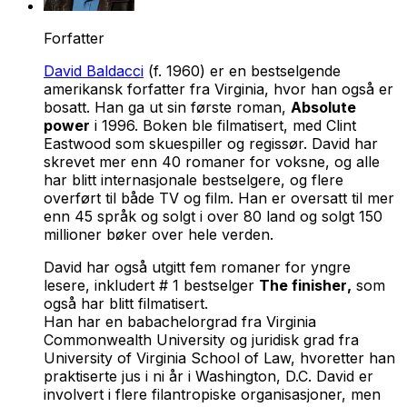
Forfatter
David Baldacci
(f. 1960) er en bestselgende
amerikansk forfatter fra Virginia, hvor han også er
bosatt. Han ga ut sin første roman,
Absolute
power
i 1996. Boken ble filmatisert, med Clint
Eastwood som skuespiller og regissør. David har
skrevet mer enn 40 romaner for voksne, og alle
har blitt internasjonale bestselgere, og flere
overført til både TV og film. Han er oversatt til mer
enn 45 språk og solgt i over 80 land og solgt 150
millioner bøker over hele verden.
David har også utgitt fem romaner for yngre
lesere, inkludert # 1 bestselger
The finisher
,
som
også har blitt filmatisert.
Han har en babachelorgrad fra Virginia
Commonwealth University og juridisk grad fra
University of Virginia School of Law, hvoretter han
praktiserte jus i ni år i Washington, D.C. David er
involvert i flere filantropiske organisasjoner, men