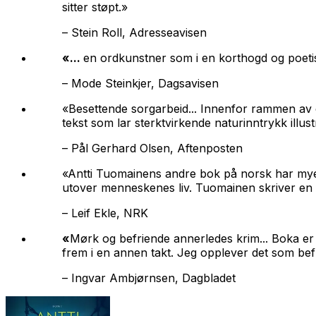
sitter støpt.»
–
Stein Roll, Adresseavisen
«...
en ordkunstner som i en korthogd og poetis
–
Mode Steinkjer, Dagsavisen
«Besettende sorgarbeid... Innenfor rammen av et 
tekst som lar sterktvirkende naturinntrykk illust
–
Pål Gerhard Olsen, Aftenposten
«Antti Tuomainens andre bok på norsk har mye t
utover menneskenes liv. Tuomainen skriver en f
–
Leif Ekle, NRK
«
Mørk og befriende annerledes krim... Boka er 
frem i en annen takt. Jeg opplever det som be
–
Ingvar Ambjørnsen, Dagbladet