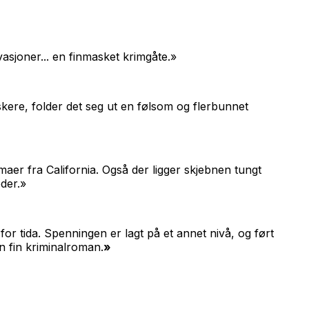
sjoner... en finmasket krimgåte.»
lskere, folder det seg ut en følsom og flerbunnet
er fra California. Også der ligger skjebnen tungt
der.»
r tida. Spenningen er lagt på et annet nivå, og ført
 fin kriminalroman.
»