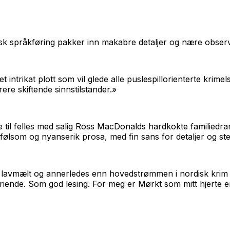
k språkføring pakker inn makabre detaljer og nære observa
intrikat plott som vil glede alle puslespillorienterte krime
rere skiftende sinnstilstander.»
il felles med salig Ross MacDonalds hardkokte familiedrama
ølsom og nyanserik prosa, med fin sans for detaljer og ste
lavmælt og annerledes enn hovedstrømmen i nordisk krim fo
friende. Som god lesing. For meg er
Mørkt som mitt hjerte
en