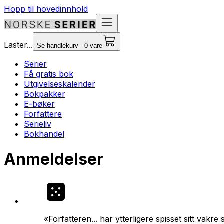
Hopp til hovedinnhold
Laster...
Se handlekurv - 0 vare
Serier
Få gratis bok
Utgivelseskalender
Bokpakker
E-bøker
Forfattere
Serieliv
Bokhandel
Anmeldelser
«Forfatteren... har ytterligere spisset sitt vak