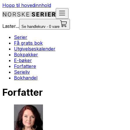
Hopp til hovedinnhold
Laster...
Se handlekurv - 0 vare
Serier
Få gratis bok
Utgivelseskalender
Bokpakker
E-bøker
Forfattere
Serieliv
Bokhandel
Forfatter