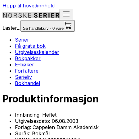
Hopp til hovedinnhold
Laster...
Se handlekurv - 0 vare
Serier
Få gratis bok
Utgivelseskalender
Bokpakker
E-bøker
Forfattere
Serieliv
Bokhandel
Produktinformasjon
Innbinding:
Heftet
Utgivelsesdato:
06.08.2003
Forlag:
Cappelen Damm Akademisk
Språk:
Bokmål