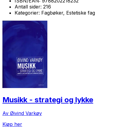
ISBN/EAN:
9788202218232
Antall sider:
216
Kategorier:
Fagbøker, Estetiske fag
Musikk - strategi og lykke
Av Øivind Varkøy
Kjøp her