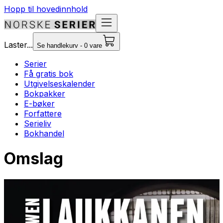
Hopp til hovedinnhold
Laster...
Se handlekurv - 0 vare
Serier
Få gratis bok
Utgivelseskalender
Bokpakker
E-bøker
Forfattere
Serieliv
Bokhandel
Omslag