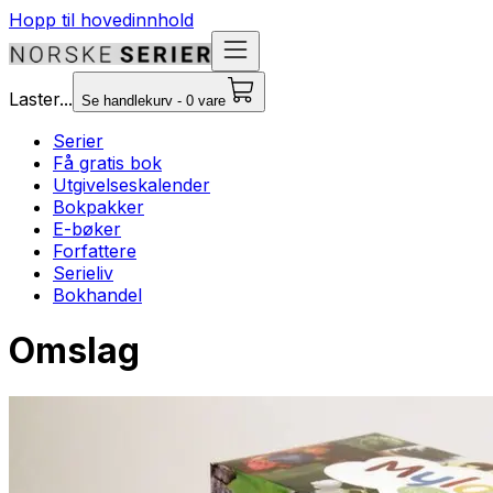
Hopp til hovedinnhold
Laster...
Se handlekurv - 0 vare
Serier
Få gratis bok
Utgivelseskalender
Bokpakker
E-bøker
Forfattere
Serieliv
Bokhandel
Omslag