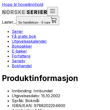
Hopp til hovedinnhold
Laster...
Se handlekurv - 0 vare
Serier
Få gratis bok
Utgivelseskalender
Bokpakker
E-bøker
Forfattere
Serieliv
Bokhandel
Produktinformasjon
Innbinding:
Innbundet
Utgivelsesdato:
15.10.2002
Språk:
Bokmål
ISBN/EAN:
9788202204600