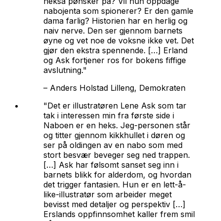
heksa pønsker på? Vil hun oppdage
nabojenta som spionerer? Er den gamle
dama farlig? Historien har en herlig og
naiv nerve. Den ser gjennom barnets
øyne og vet noe de voksne ikke vet. Det
gjør den ekstra spennende. […] Erland
og Ask fortjener ros for bokens fiffige
avslutning."
–
Anders Holstad Lilleng, Demokraten
"Det er illustratøren Lene Ask som tar
tak i interessen min fra første side i
Naboen er en heks. Jeg-personen står
og titter gjennom kikkhullet i døren og
ser på oldingen av en nabo som med
stort besvær beveger seg ned trappen.
[…] Ask har følsomt sanset seg inn i
barnets blikk for alderdom, og hvordan
det trigger fantasien. Hun er en lett-å-
like-illustratør som arbeider meget
bevisst med detaljer og perspektiv […]
Erslands oppfinnsomhet kaller frem smil