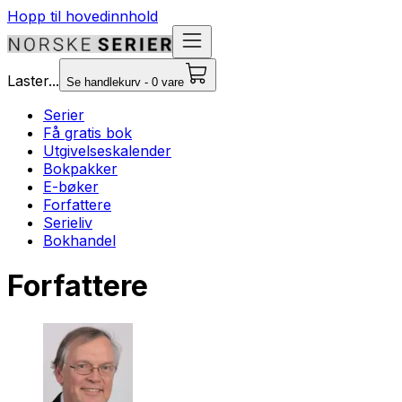
Hopp til hovedinnhold
Laster...
Se handlekurv - 0 vare
Serier
Få gratis bok
Utgivelseskalender
Bokpakker
E-bøker
Forfattere
Serieliv
Bokhandel
Forfattere