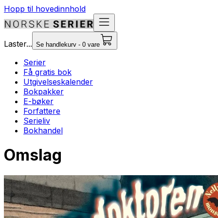
Hopp til hovedinnhold
Laster...
Se handlekurv - 0 vare
Serier
Få gratis bok
Utgivelseskalender
Bokpakker
E-bøker
Forfattere
Serieliv
Bokhandel
Omslag