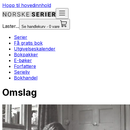
Hopp til hovedinnhold
Laster...
Se handlekurv - 0 vare
Serier
Få gratis bok
Utgivelseskalender
Bokpakker
E-bøker
Forfattere
Serieliv
Bokhandel
Omslag