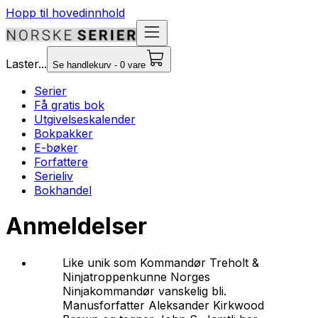
Hopp til hovedinnhold
Laster...
Se handlekurv - 0 vare
Serier
Få gratis bok
Utgivelseskalender
Bokpakker
E-bøker
Forfattere
Serieliv
Bokhandel
Anmeldelser
Like unik som
Kommandør Treholt &
Ninjatroppen
kunne
Norges
Ninjakommandør
vanskelig bli.
Manusforfatter Aleksander Kirkwood