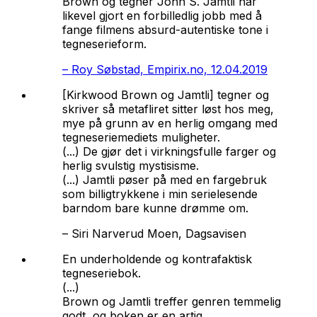
Brown og tegner John S. Jamtli har
likevel gjort en forbilledlig jobb med å
fange filmens absurd-autentiske tone i
tegneserieform.
–
Roy Søbstad, Empirix.no, 12.04.2019
[Kirkwood Brown og Jamtli] tegner og
skriver så metafliret sitter løst hos meg,
mye på grunn av en herlig omgang med
tegneseriemediets muligheter.
(...) De gjør det i virkningsfulle farger og
herlig svulstig mystisisme.
(...) Jamtli pøser på med en fargebruk
som billigtrykkene i min serielesende
barndom bare kunne drømme om.
–
Siri Narverud Moen, Dagsavisen
En underholdende og kontrafaktisk
tegneseriebok.
(...)
Brown og Jamtli treffer genren temmelig
godt, og boken er en artig