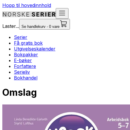
Hopp til hovedinnhold
Laster...
Se handlekurv - 0 vare
Serier
Få gratis bok
Utgivelseskalender
Bokpakker
E-bøker
Forfattere
Serieliv
Bokhandel
Omslag