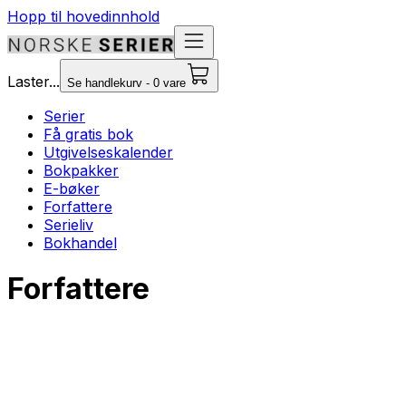
Hopp til hovedinnhold
Laster...
Se handlekurv - 0 vare
Serier
Få gratis bok
Utgivelseskalender
Bokpakker
E-bøker
Forfattere
Serieliv
Bokhandel
Forfattere