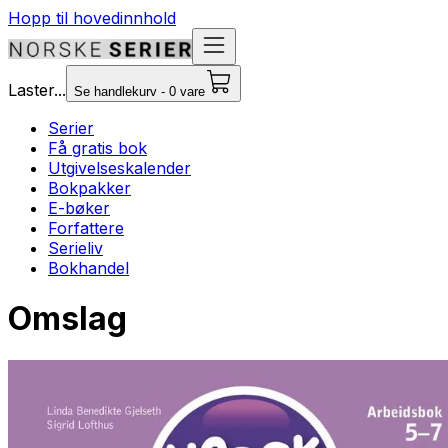
Hopp til hovedinnhold
Laster...
Se handlekurv - 0 vare
Serier
Få gratis bok
Utgivelseskalender
Bokpakker
E-bøker
Forfattere
Serieliv
Bokhandel
Omslag