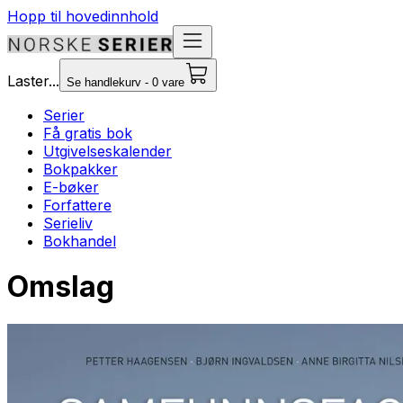
Hopp til hovedinnhold
Laster...
Se handlekurv - 0 vare
Serier
Få gratis bok
Utgivelseskalender
Bokpakker
E-bøker
Forfattere
Serieliv
Bokhandel
Omslag