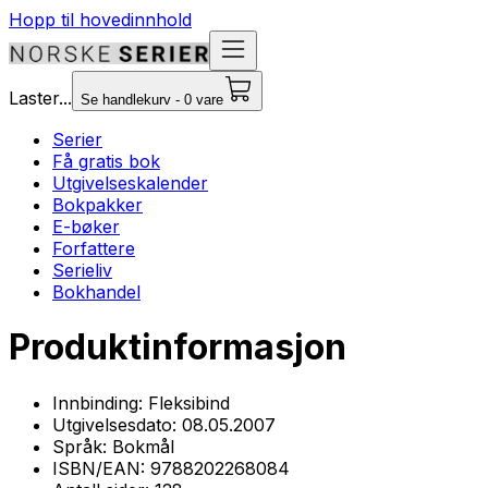
Hopp til hovedinnhold
Laster...
Se handlekurv - 0 vare
Serier
Få gratis bok
Utgivelseskalender
Bokpakker
E-bøker
Forfattere
Serieliv
Bokhandel
Produktinformasjon
Innbinding:
Fleksibind
Utgivelsesdato:
08.05.2007
Språk:
Bokmål
ISBN/EAN:
9788202268084