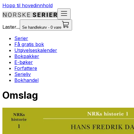
Hopp til hovedinnhold
Laster...
Se handlekurv - 0 vare
Serier
Få gratis bok
Utgivelseskalender
Bokpakker
E-bøker
Forfattere
Serieliv
Bokhandel
Omslag