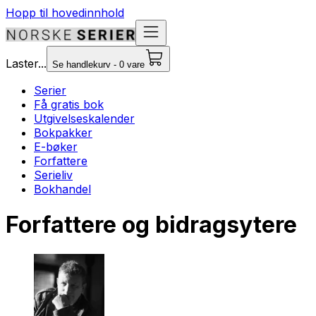
Hopp til hovedinnhold
Laster...
Se handlekurv - 0 vare
Serier
Få gratis bok
Utgivelseskalender
Bokpakker
E-bøker
Forfattere
Serieliv
Bokhandel
Forfattere og bidragsytere