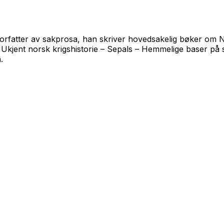
k forfatter av sakprosa, han skriver hovedsakelig bøker o
n
Ukjent norsk krigshistorie – Sepals – Hemmelige baser på
.