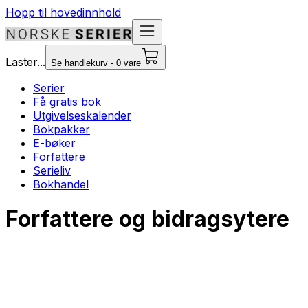
Hopp til hovedinnhold
Laster...
Se handlekurv - 0 vare
Serier
Få gratis bok
Utgivelseskalender
Bokpakker
E-bøker
Forfattere
Serieliv
Bokhandel
Forfattere og bidragsytere