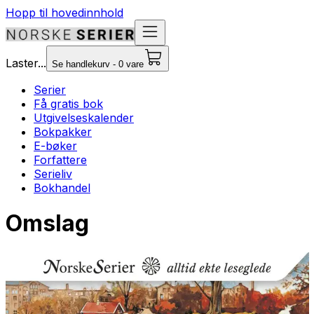
Hopp til hovedinnhold
Laster...
Se handlekurv - 0 vare
Serier
Få gratis bok
Utgivelseskalender
Bokpakker
E-bøker
Forfattere
Serieliv
Bokhandel
Omslag