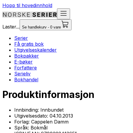
Hopp til hovedinnhold
Laster...
Se handlekurv - 0 vare
Serier
Få gratis bok
Utgivelseskalender
Bokpakker
E-bøker
Forfattere
Serieliv
Bokhandel
Produktinformasjon
Innbinding:
Innbundet
Utgivelsesdato:
04.10.2013
Forlag:
Cappelen Damm
Språk:
Bokmål