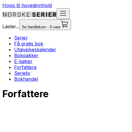
Hopp til hovedinnhold
Laster...
Se handlekurv - 0 vare
Serier
Få gratis bok
Utgivelseskalender
Bokpakker
E-bøker
Forfattere
Serieliv
Bokhandel
Forfattere