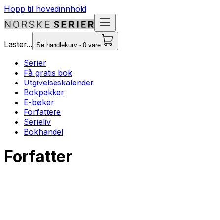
Hopp til hovedinnhold
Laster...
Se handlekurv - 0 vare
Serier
Få gratis bok
Utgivelseskalender
Bokpakker
E-bøker
Forfattere
Serieliv
Bokhandel
Forfatter