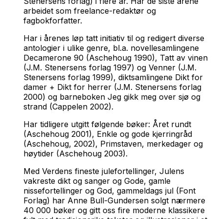
Stenersens forlag) i flere år. Har de siste årene
arbeidet som freelance-redaktør og
fagbokforfatter.
Har i årenes løp tatt initiativ til og redigert diverse
antologier i ulike genre, bl.a. novellesamlingene
Decamerone 90
(Aschehoug 1990),
Tatt av vinen
(J.M. Stenersens forlag 1997) og
Venner
(J.M.
Stenersens forlag 1999), diktsamlingene
Dikt for
damer + Dikt for herrer
(J.M. Stenersens forlag
2000) og barneboken
Jeg gikk meg over sjø og
strand
(Cappelen 2002).
Har tidligere utgitt følgende bøker:
Året rundt
(Aschehoug 2001),
Enkle og gode kjerringråd
(Aschehoug, 2002),
Primstaven, merkedager og
høytider
(Aschehoug 2003).
Med
Verdens fineste julefortellinger,
Julens
vakreste dikt og sanger
og
Gode, gamle
nissefortellinger
og
God, gammeldags jul
(Font
Forlag) har Anne Bull-Gundersen solgt nærmere
40 000 bøker og gitt oss fire moderne klassikere