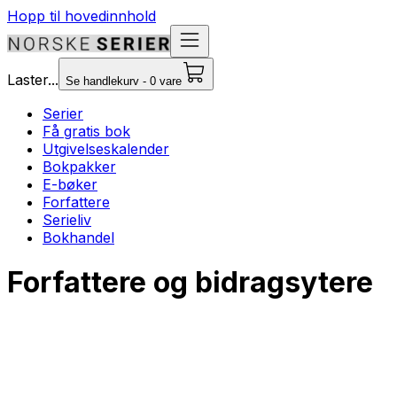
Hopp til hovedinnhold
Laster...
Se handlekurv - 0 vare
Serier
Få gratis bok
Utgivelseskalender
Bokpakker
E-bøker
Forfattere
Serieliv
Bokhandel
Forfattere og bidragsytere