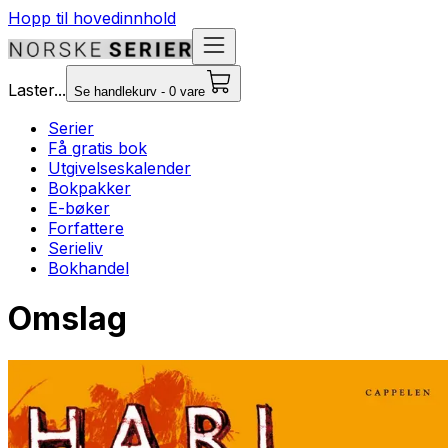
Hopp til hovedinnhold
Laster...
Se handlekurv - 0 vare
Serier
Få gratis bok
Utgivelseskalender
Bokpakker
E-bøker
Forfattere
Serieliv
Bokhandel
Omslag