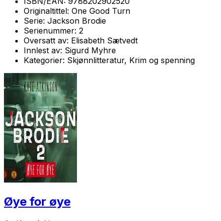
ISBN/EAN:
9788202902520
Originaltittel:
One Good Turn
Serie:
Jackson Brodie
Serienummer:
2
Oversatt av:
Elisabeth Sætvedt
Innlest av:
Sigurd Myhre
Kategorier:
Skjønnlitteratur, Krim og spenning
Øye for øye