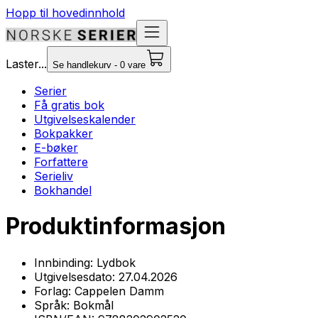
Hopp til hovedinnhold
Laster...
Se handlekurv - 0 vare
Serier
Få gratis bok
Utgivelseskalender
Bokpakker
E-bøker
Forfattere
Serieliv
Bokhandel
Produktinformasjon
Innbinding:
Lydbok
Utgivelsesdato:
27.04.2026
Forlag:
Cappelen Damm
Språk:
Bokmål