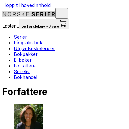
Hopp til hovedinnhold
Laster...
Se handlekurv - 0 vare
Serier
Få gratis bok
Utgivelseskalender
Bokpakker
E-bøker
Forfattere
Serieliv
Bokhandel
Forfattere