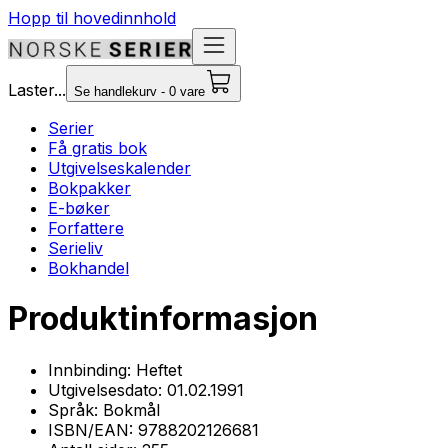
Hopp til hovedinnhold
Laster...
Se handlekurv - 0 vare
Serier
Få gratis bok
Utgivelseskalender
Bokpakker
E-bøker
Forfattere
Serieliv
Bokhandel
Produktinformasjon
Innbinding:
Heftet
Utgivelsesdato:
01.02.1991
Språk:
Bokmål
ISBN/EAN:
9788202126681