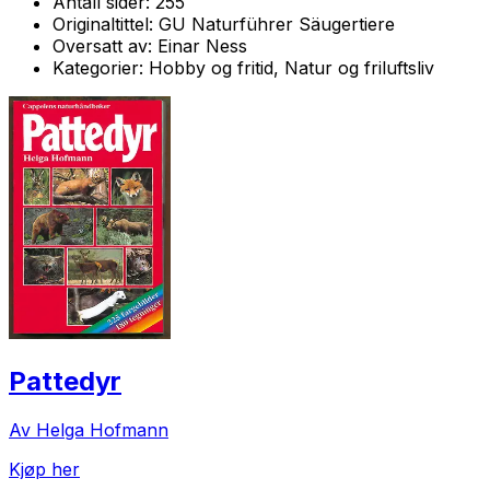
Antall sider:
255
Originaltittel:
GU Naturführer Säugertiere
Oversatt av:
Einar Ness
Kategorier:
Hobby og fritid, Natur og friluftsliv
Pattedyr
Av Helga Hofmann
Kjøp her