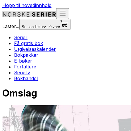
Hopp til hovedinnhold
Laster...
Se handlekurv - 0 vare
Serier
Få gratis bok
Utgivelseskalender
Bokpakker
E-bøker
Forfattere
Serieliv
Bokhandel
Omslag