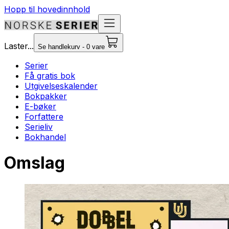
Hopp til hovedinnhold
Laster...
Se handlekurv - 0 vare
Serier
Få gratis bok
Utgivelseskalender
Bokpakker
E-bøker
Forfattere
Serieliv
Bokhandel
Omslag